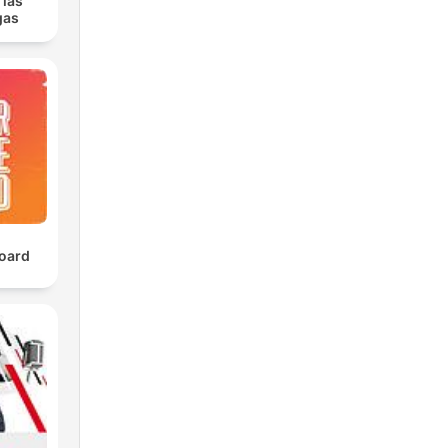
 las
gas
oard