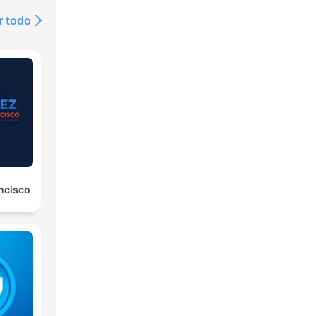
r todo
ancisco