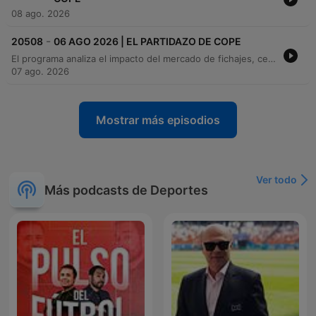
08 ago. 2026
-
20508
06 AGO 2026 | EL PARTIDAZO DE COPE
El programa analiza el impacto del mercado de fichajes, centrándose en el inesperado giro de Rodri hacia el Barcelona tras un acuerdo previo con el Real Madrid y la llegada de Diomandé al club blanco por 120 millones de euros. Se debaten las estrategias de la directiva madridista ante la pérdida de jugadores clave y el interés del Barça por Julián Álvarez. Además, se repasan las potencias ofensivas del fútbol europeo y diversas noticias internacionales. El episodio concluye con una sección de nostalgia deportiva donde Pilar Casado relata anécdotas memorables del Mundial de Baloncesto de 2006 en Japón.
07 ago. 2026
Mostrar más episodios
Ver todo
Más podcasts de Deportes