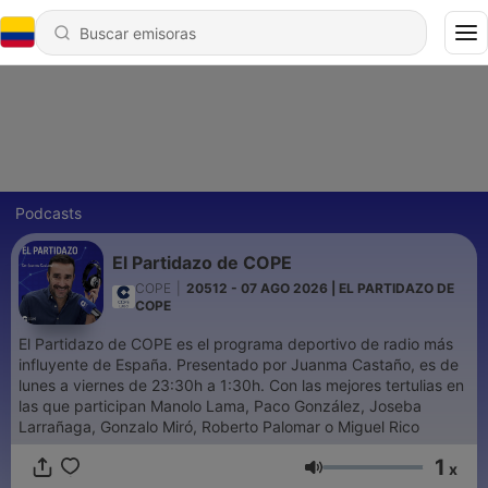
Podcasts
El Partidazo de COPE
COPE
|
20512 - 07 AGO 2026 | EL PARTIDAZO DE
COPE
El Partidazo de COPE es el programa deportivo de radio más
influyente de España. Presentado por Juanma Castaño, es de
lunes a viernes de 23:30h a 1:30h. Con las mejores tertulias en
las que participan Manolo Lama, Paco González, Joseba
Larrañaga, Gonzalo Miró, Roberto Palomar o Miguel Rico
1
x
Volumen