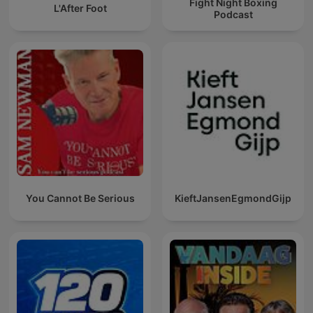
Fight Night Boxing
L'After Foot
Podcast
You Cannot Be Serious
KieftJansenEgmondGijp