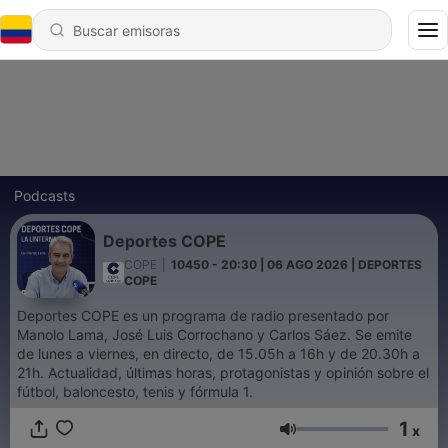
Podcasts
Deportes COPE
COPE
|
10450 - 20:30 | 06 AGO 2026 | DEPORTES
COPE
Deportes COPE es un programa de radio presentado por
Manolo Lama, José Luis Corrochano y Carlos Sáez. Se emite
de lunes a viernes, en directo, de 15.05h a 16h y de 20.30h a
21h. Actualidad, últimas horas, protagonistas y opinión sobre el
fútbol, baloncesto, tenis y fórmula 1.
1
x
Volumen