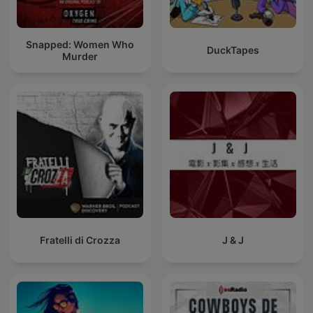
Snapped: Women Who
DuckTapes
Murder
Fratelli di Crozza
J & J