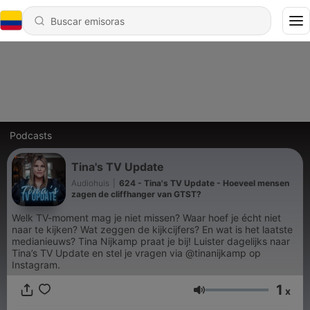
Podcasts
Tina's TV Update
Audiohuis
|
624 - Tina's TV Update - Hoeveel mensen
zagen de cliffhanger van GTST?
Welk TV-moment mag je niet missen? Waar hoef je écht niet
naar te kijken? Wat zeggen de kijkcijfers? En wat is het laatste
medianieuws? Tina Nijkamp praat je bij! Luister dagelijks naar
Tina’s TV Update en stel je vragen via @tinanijkamp op
Instagram.
1
x
Volumen