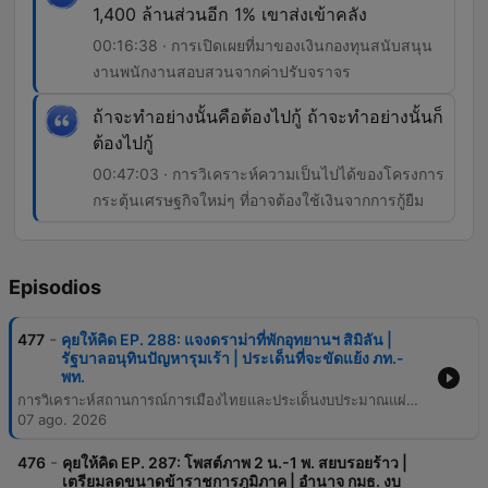
1,400 ล้านส่วนอีก 1% เขาส่งเข้าคลัง
00:16:38 · การเปิดเผยที่มาของเงินกองทุนสนับสนุน
งานพนักงานสอบสวนจากค่าปรับจราจร
ถ้าจะทำอย่างนั้นคือต้องไปกู้ ถ้าจะทำอย่างนั้นก็
ต้องไปกู้
00:47:03 · การวิเคราะห์ความเป็นไปได้ของโครงการ
กระตุ้นเศรษฐกิจใหม่ๆ ที่อาจต้องใช้เงินจากการกู้ยืม
Episodios
-
477
คุยให้คิด EP. 288: แจงดราม่าที่พักอุทยานฯ สิมิลัน |
รัฐบาลอนุทินปัญหารุมเร้า | ประเด็นที่จะขัดแย้ง ภท.-
พท.
การวิเคราะห์สถานการณ์การเมืองไทยและประเด็นงบประมาณแผ่นดิน โดยเน้นไปที่ความสัมพันธ์ระหว่างพรรคเพื่อไทยและพรรคภูมิใจไทย ท่ามกลางกระแสข่าวเรื่องการรวมกลุ่มทางการเมือง นอกจากนี้ยังมีการเจาะลึกถึงปัญหาภาระหนี้สินของธนาคารเพื่อการเกษตรและสหกรณ์การเกษตร (ธ.ก.ส.) ที่เกิดจากการดำเนินนโยบายรัฐ และความเสี่ยงต่อวินัยการเงินการคลังตามมาตรา 28 ของพระราชบัญญัติวินัยการเงินการคลังฯ เนื้อหายังครอบคลุมถึงประเด็นงบประมาณนอกงบประมาณของหน่วยงานรัฐ ความโปร่งใสในการใช้จ่ายเงินกองทุนต่างๆ รวมถึงการชี้แจงข้อเท็จจริงกรณีดราม่าบ้านพักอุทยานแห่งชาติหมู่เกาะสิมิลัน โดยผู้ดำเนินรายการได้นำเสนอข้อมูลเชิงลึกเกี่ยวกับการตรวจสอบงบประมาณและการติดตามการทำงานของภาครัฐเพื่อประโยชน์ของประชาชน
07 ago. 2026
-
476
คุยให้คิด EP. 287: โพสต์ภาพ 2 น.-1 พ. สยบรอยร้าว |
เตรียมลดขนาดข้าราชการภูมิภาค | อำนาจ กมธ. งบ