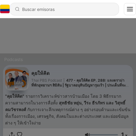
Podcasts
คุยให้คิด
Thai PBS Podcast
|
477 - คุยให้คิด EP. 288: แจงดราม่า
ที่พักอุทยานฯ สิมิลัน | รัฐบาลอนุทินปัญหารุมเร้า | ประเด็นที่จะขัด
แย้ง ภท.-พท.
"
คุยให้คิด
"
รายการวิเคราะห์ข่าวสารบ้านเมือง โดย 3 พิธีกรมาก
ความสามารถในวงการสื่อทั้ง
สุทธิชัย หยุ่น, วีระ ธีรภัทร
และ
วิสุทธิ์
คมวัชรพงศ์
กับการเจาะลึกเหตุการณ์ต่าง ๆ อย่างรอบด้านและเข้มข้น
ทั้งเรื่องการเมือง, เศรษฐกิจ, สังคมในและต่างประเทศ และย่อยข้อมูล
ต่าง ๆ ให้เข้าใจง่าย
1
x