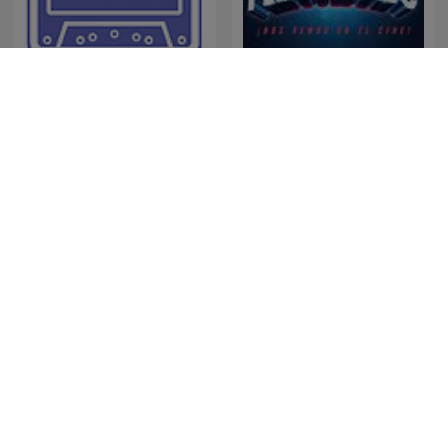
Project Retro
Peliculiando Podcast
Ştiri Disney+ România
48 Hours