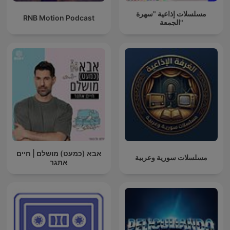
مسلسلات إذاعية "سهرة
RNB Motion Podcast
الجمعة"
אבא (כמעט) מושלם | חיים
مسلسلات سورية وعربية
אתגר