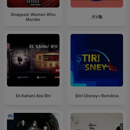
Snapped: Women Who
大V集
Murder
Ek Kahani Aisi Bhi
Ştiri Disney+ România