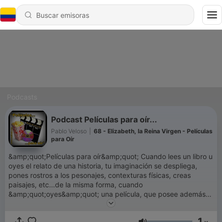
Podcasts
Podcast Películas para oír...
Pablo Veloso
|
68 - Elizabeth, la Reina Virgen - Películas
para Oír
&amp;quot;Películas para oír&amp;quot; Cuando lees un libro u
oyes el relato de una historia, tu imaginación se despliega,
pones rostros a los pesonajes, contexturas físicas, creas
paisajes, etc...de la misma forma, cuando
&amp;quot;oyes&amp;quot; una película, que posee además
una audiodescripción, es decir, una &amp;quot;voz en
off&amp;quot; que explica detalles que no captas con sólo oír,
1