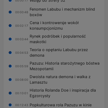
Wstęp do Strefy 52
00:00:17
Fenomen Labubu i mechanizm blind
00:00:48
boxów
Cena i kontrowersje wokół
00:02:17
konsumpcjonizmu
Rynek podróbek i popularność
00:03:44
maskotki
Teoria o opętaniu Labubu przez
00:04:53
demona
Pazuzu: Historia starożytnego bóstwa
00:05:59
Mezopotamii
Dwoista natura demona i walka z
00:08:00
Lamasztu
Historia Rolanda Doe i inspiracja dla
00:10:01
Egzorcysty
Popkulturowa rola Pazuzu w kinie
00:12:43