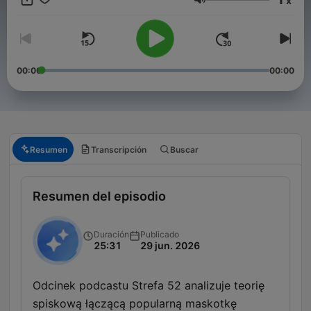
x
facebooku pod nazwą Strefa 52 oraz na instagramie
Volumen
@strefa52podcast
00:00
00:00
Resumen
Transcripción
Buscar
Resumen del episodio
Duración
Publicado
25:31
29 jun. 2026
Odcinek podcastu Strefa 52 analizuje teorię
spiskową łączącą popularną maskotkę