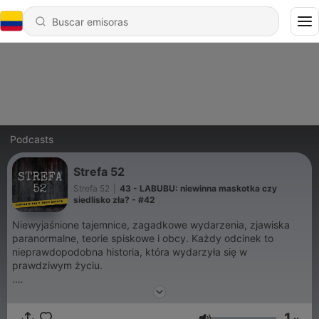
Podcasts
Strefa 52
Strefa 52
|
43 - LABUBU: niewinna maskotka czy
siedlisko zła? - #42
Niewyjaśnione tajemnice, zagadkowe wydarzenia, zjawiska
paranormalne, teorie spiskowe i obcy. Każdy odcinek to
nieprawdopodobna historia, która wydarzyła się w
prawdziwym życiu.
.
Jeśli chcesz się ze mną skontaktować, możesz pisać na
strefa52podcast@gmail.com
. Znajdziesz mnie także na
1