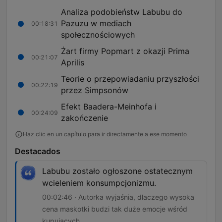
Analiza podobieństw Labubu do
Pazuzu w mediach
00:18:31
społecznościowych
Żart firmy Popmart z okazji Prima
00:21:07
Aprilis
Teorie o przepowiadaniu przyszłości
00:22:19
przez Simpsonów
Efekt Baadera-Meinhofa i
00:24:09
zakończenie
Haz clic en un capítulo para ir directamente a ese momento
Destacados
Labubu zostało ogłoszone ostatecznym
wcieleniem konsumpcjonizmu.
00:02:46 · Autorka wyjaśnia, dlaczego wysoka
cena maskotki budzi tak duże emocje wśród
kupujących.