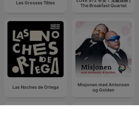
LOVE 972 早安！玉建煌崇 |
Les Grosses Têtes
The Breakfast Quartet
Misjonen med Antonsen
Las Noches de Ortega
og Golden