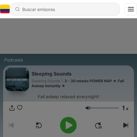
Podcasts
Sleeping Sounds
Sleeping Sounds
|
3 - 30 minute POWER NAP ★︎ Fall
Asleep Instantly ★︎
Fall asleep relaxed everynight!
1
x
Volumen