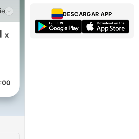
ies,
DESCARGAR APP
onal
o
1
x
por
 Su
. En
 los
por
:00
mente
 lo
o