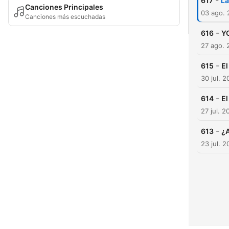
-
617
La
Canciones Principales
03 ago.
Canciones más escuchadas
-
616
YO
27 ago. 
-
615
El
30 jul. 
-
614
El
27 jul. 2
-
613
¿A
23 jul. 