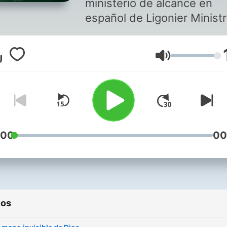
ministerio de alcance en
español de Ligonier Ministr
una organización internaci
de enseñanza y discipulad
Volumen
cristiano fundada en 1971 
el Dr. R.C. Sproul. Dios usa
Palabra para cambiar vidas
Romanos 12:2, Pablo dice a
cristianos, «transformaos 
medio de la renovación de
:00
00
vuestra mente». Nuestro
objetivo es presentar fiel
la verdad de las Escrituras,
ayudando a las personas a
ios
saber lo que creen, por qué
creen, cómo vivirlo, y cóm