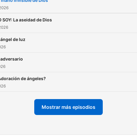
 mano invisible de Dios
compartirlo.
 2026
 SOY: La aseidad de Dios
2026
 ángel de luz
2026
 adversario
026
doración de ángeles?
2026
Mostrar más episodios