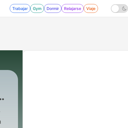
Trabajar
Gym
Dormir
Relajarse
Viaje
n