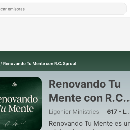
Renovando Tu Mente con R.C. Sproul
Renovando Tu
Mente con R.C.
Sproul
Ligonier Ministries
|
617 - La mano invisible de Dios
Renovando Tu Mente es u