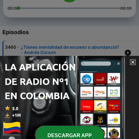
00:00
00:00
Episodios
-
3460
¿Tienes mentalidad de escasez o abundancia?
- Andrés Corson
28 jul. 2026
-
3459
Tienes todo lo que necesitas - David Hall
28 jul. 2026
-
3458
Más el justo por la fe vivirá - Orlando Reyes
28 jul. 2026
-
3457
El milagro de saber esperar - Natalia Nieto
28 jul. 2026
-
3456
Más que un jugo de remolacha - Carlos Olmos
DESCARGAR APP
28 jul. 2026