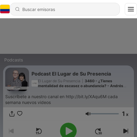
Podcasts
Podcast El Lugar de Su Presencia
El Lugar de Su Presencia
|
3460 - ¿Tienes
mentalidad de escasez o abundancia? - Andrés
Corson
Suscríbete a nuestro canal en http://bit.ly/XAqu6M cada
semana nuevos videos
1
x
Volumen