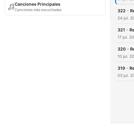
Canciones Principales
Canciones más escuchadas
-
322
R
24 jul. 
-
321
R
17 jul. 2
-
320
R
10 jul. 2
-
319
R
03 jul. 