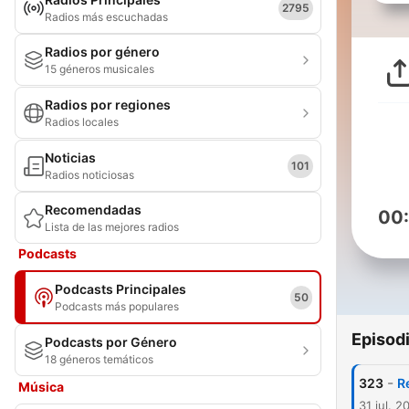
2795
Radios más escuchadas
Radios por género
15 géneros musicales
Radios por regiones
Radios locales
Noticias
101
Radios noticiosas
Recomendadas
00
Lista de las mejores radios
Podcasts
Podcasts Principales
50
Podcasts más populares
Episod
Podcasts por Género
18 géneros temáticos
-
323
R
Música
31 jul. 2