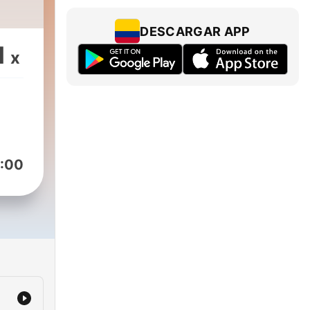
DESCARGAR APP
1
x
:00