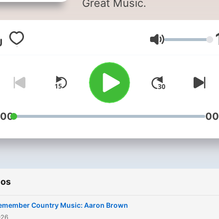
Great Music.
Volumen
:00
00
ios
emember Country Music: Aaron Brown
026