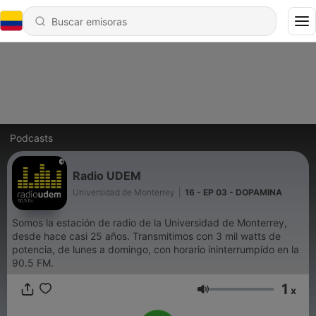
Podcasts
Radio UDEM
Universidad de Monterrey
|
16 - EP 03 - DOPAMINA
Somos la estación de radio de la Universidad de Monterrey,
desde hace casi 25 años. Transmitimos con 3 mil watts de
potencia, de lunes a domingo, con horario ininterrumpido en la
90.5 FM.
1
x
Volumen