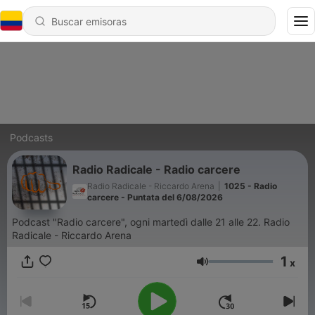
Podcasts
Radio Radicale - Radio carcere
Radio Radicale - Riccardo Arena
|
1025 - Radio
carcere - Puntata del 6/08/2026
Podcast "Radio carcere", ogni martedì dalle 21 alle 22. Radio
Radicale - Riccardo Arena
1
x
Volumen