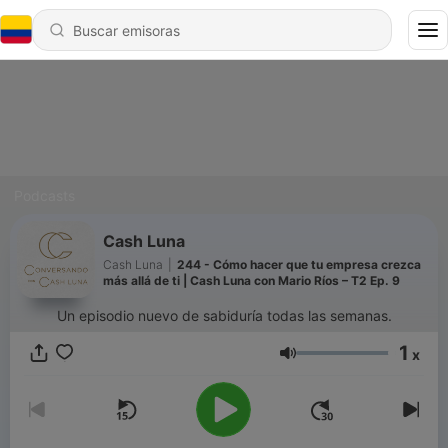
Podcasts
Cash Luna
Cash Luna
|
244 - Cómo hacer que tu empresa crezca
más allá de ti | Cash Luna con Mario Ríos – T2 Ep. 9
Un episodio nuevo de sabiduría todas las semanas.
1
x
Volumen