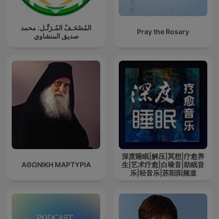
المُصْحَـفْ المُـرَتَّـل: محمد
Pray the Rosary
صديق المنشاوي
深度睡眠|解压|冥想|疗愈养
ΑΘΩΝΙΚΗ ΜΑΡΤΥΡΙΑ
生|艺术疗愈|白噪音|助眠音
乐|轻音乐|苏阳阳频道