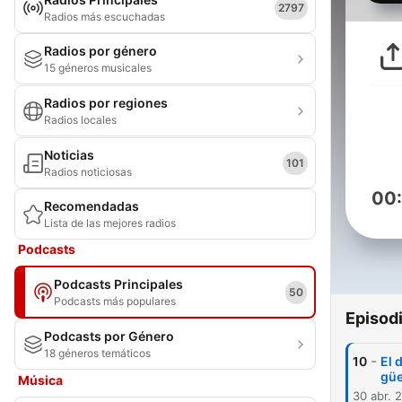
2797
Radios más escuchadas
Radios por género
15 géneros musicales
Radios por regiones
Radios locales
Noticias
101
Radios noticiosas
00
Recomendadas
Lista de las mejores radios
Podcasts
Podcasts Principales
50
Podcasts más populares
Episod
Podcasts por Género
18 géneros temáticos
-
10
El 
gü
Música
30 abr. 