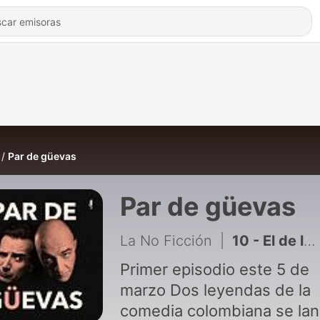
Par de güevas
Par de güevas
La No Ficción
|
10 - El de los bebés modelos de cola, la cicla, el príncipe Andrés y otras güevas más
Primer episodio este 5 de
marzo Dos leyendas de la
comedia colombiana se la