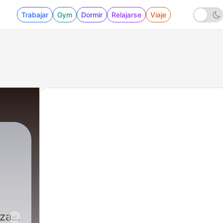
Trabajar
Gym
Dormir
Relajarse
Viaje
nzan