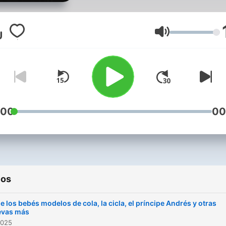
con este pódcast sin filtros
guion y con mucha
irreverencia. Julián Arango
Volumen
(Betty La Fea, El Cartel de 
Sapos, Rigo) y Antonio San
(¿Quién pidió Pollo?, La Hij
Mariachi, Orgasmo) —las
leyendas detrás de Ríase e
:00
00
show— vuelven al ruedo a
espacio en el que imitan,
improvisan y se burlan de 
(incluyéndose a sí mismos
ios
con el humor afilado de U
PAR DE GÜEVAS.
de los bebés modelos de cola, la cicla, el príncipe Andrés y otras
evas más
2025