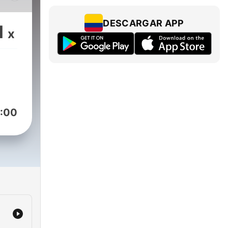
, sin
DESCARGAR APP
1
x
los
int
a del
l
:00
 un
todo
)
N