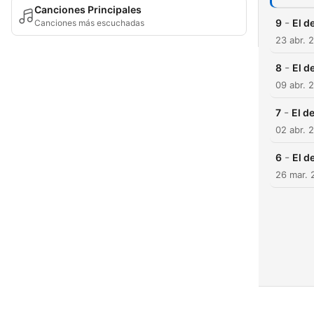
Canciones Principales
-
9
El d
Canciones más escuchadas
23 abr. 
-
8
El d
09 abr. 
-
7
El d
02 abr. 
-
6
El d
26 mar. 