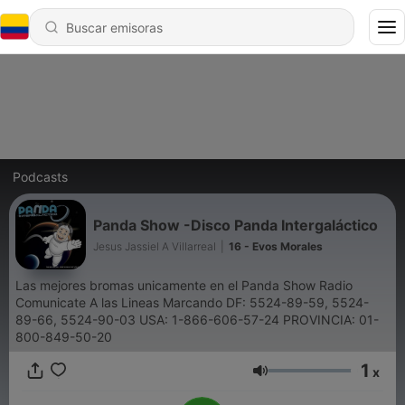
Podcasts
Panda Show -Disco Panda Intergaláctico
Jesus Jassiel A Villarreal
|
16 - Evos Morales
Las mejores bromas unicamente en el Panda Show Radio
Comunicate A las Lineas Marcando DF: 5524-89-59, 5524-
89-66, 5524-90-03 USA: 1-866-606-57-24 PROVINCIA: 01-
800-849-50-20
1
x
Volumen