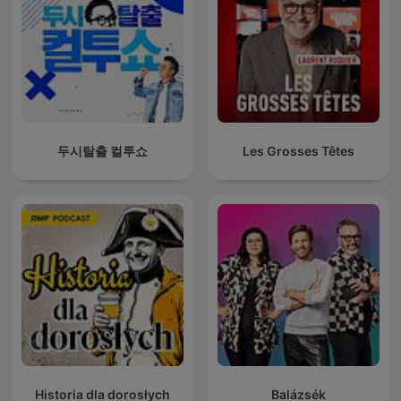
두시탈출 컬투쇼
Les Grosses Têtes
Historia dla dorosłych
Balázsék