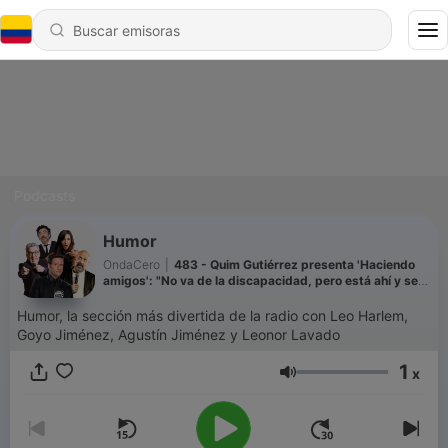
Podcasts
Humor
OndaCero
|
483 - Quim Gutiérrez presenta 'Haciendo
amigos': "No va de la discapacidad, pero está ahí y se
enfrenta a ella desde un sitio no paternalista"
Humor, la sección más divertida de la radio con Leo Harlem,
Goyo Jiménez, Agustín Jiménez y Leonor Lavado
1
x
Volumen