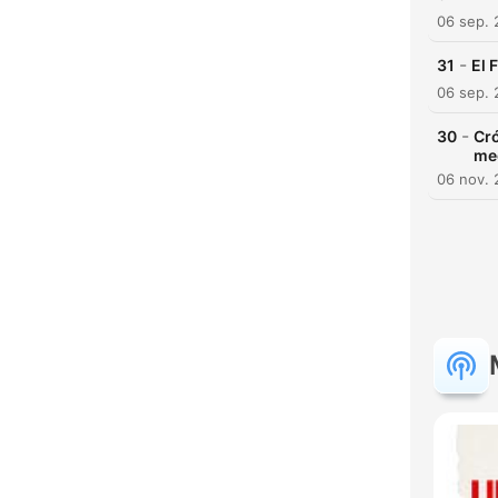
06 sep.
-
31
El 
06 sep.
-
30
Cró
me
06 nov. 