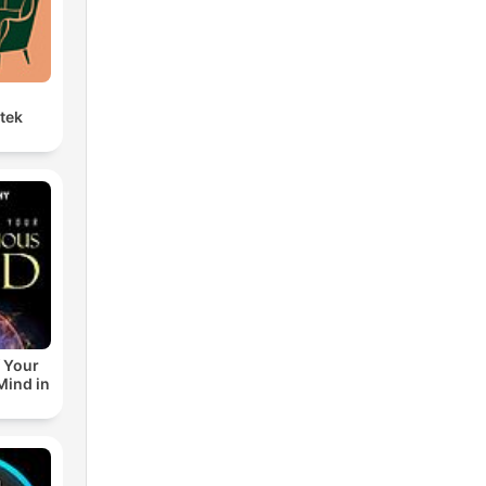
etek
 Your
ind in