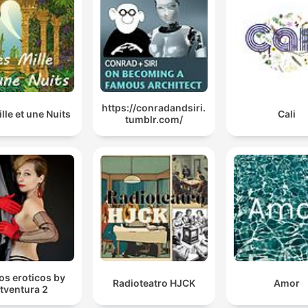
https://conradandsiri.
lle et une Nuits
Cali
tumblr.com/
tos eroticos by
Radioteatro HJCK
Amor
itventura 2