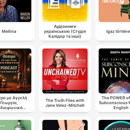
Аудіокниги
Mellina
українською (Студія
Igaz történ
Калідор та інші)
ρο με Αγγελή
The POWER of
The Truth Files with
Γεωργία,
Subconscious M
Jane Velez-Mitchell
αδιοφωνικά
English
ατρικά έργα