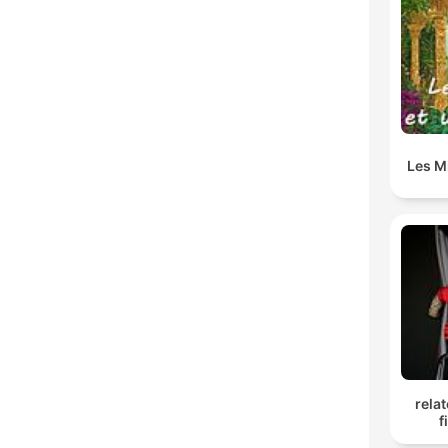
Les Mi
rela
f