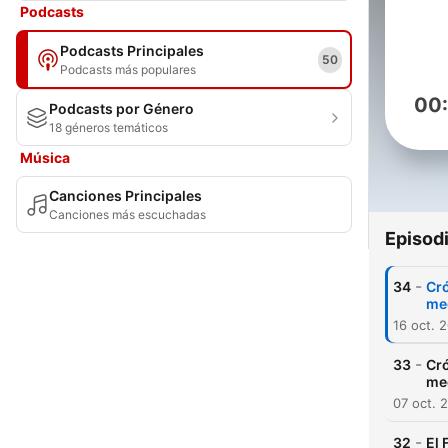
Podcasts
Podcasts Principales
50
Podcasts más populares
00
Podcasts por Género
18 géneros temáticos
Música
Canciones Principales
Canciones más escuchadas
Episod
-
34
Cró
me
16 oct. 
-
33
Cró
me
07 oct. 
-
32
El 