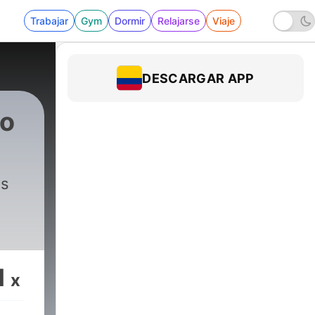
Trabajar
Gym
Dormir
Relajarse
Viaje
DESCARGAR APP
io
es
1
x