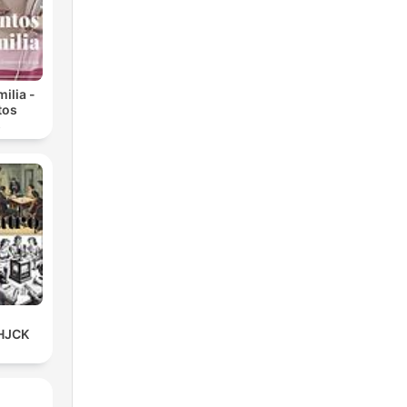
ilia -
tos
s
 HJCK