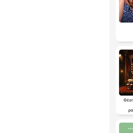
Θέατ
ρ
θε