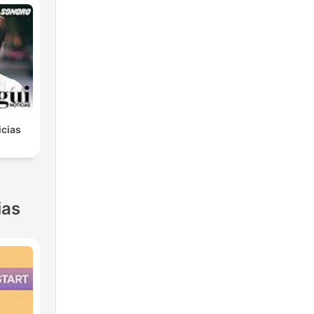
icias
ias