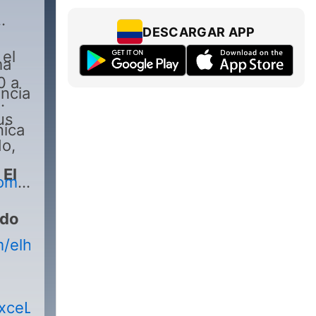
DESCARGAR APP
 el
ma
0 a
encia
us
nica
do,
e
El
com.mx/
s
ldo
m/elheraldopodcast/
RxceLup/