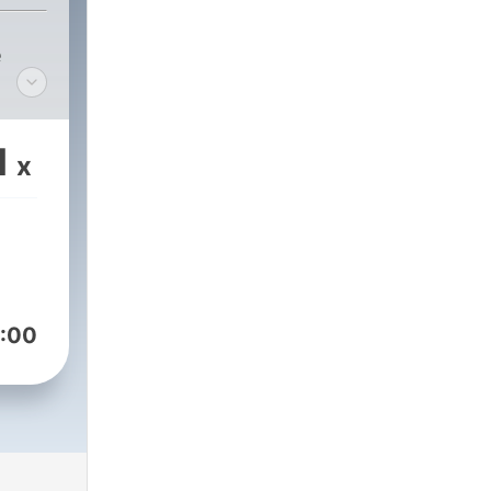
e
1
x
:00