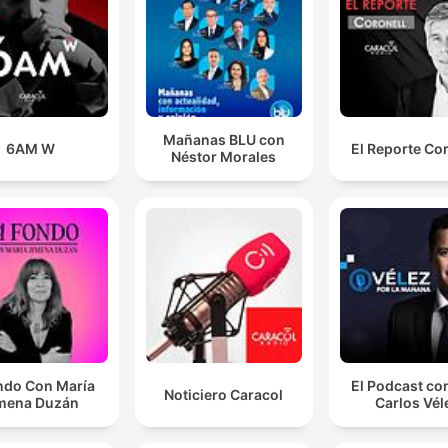
Mañanas BLU con
6AM W
El Reporte Co
Néstor Morales
ndo Con María
El Podcast co
Noticiero Caracol
mena Duzán
Carlos Vél