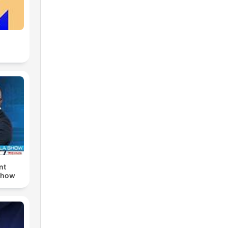
nt
Show