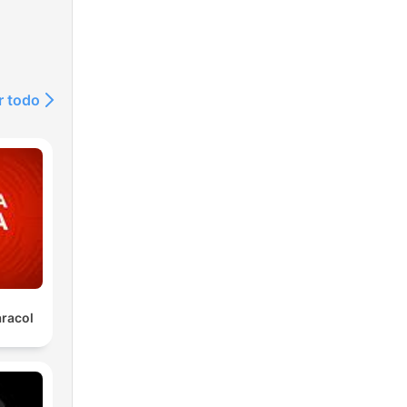
r todo
aracol