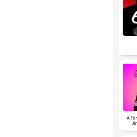
A Fo
Ji