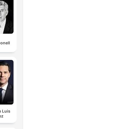
ronell
n Luis
ez