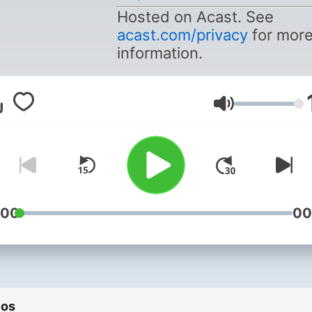
Hosted on Acast. See
acast.com/privacy
for mor
information.
Volumen
:00
00
ios