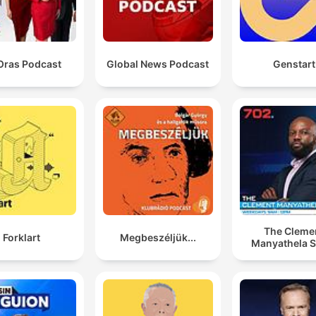
Oras Podcast
Global News Podcast
Genstart
The Cleme
Forklart
Megbeszéljük...
Manyathela 