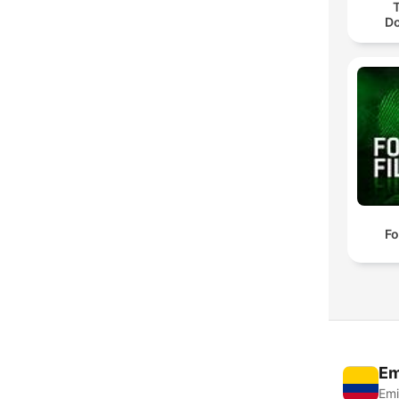
D
Fo
Em
Emi