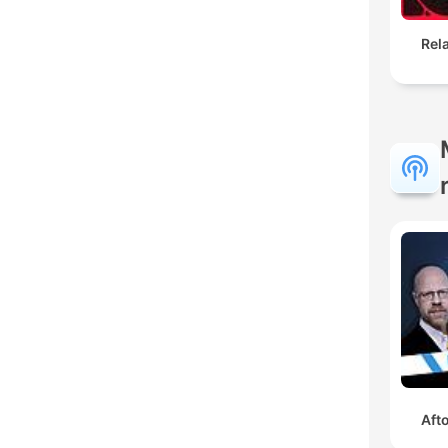
Rel
Aft