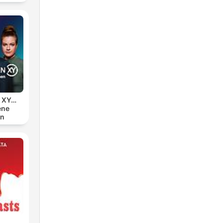
n XY…
ene
en