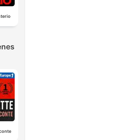
terio
enes
conte