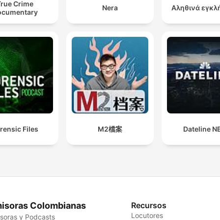
True Crime
Nera
Αληθινά εγκλ
ocumentary
rensic Files
M2檔案
Dateline N
isoras Colombianas
Recursos
Locutores
soras y Podcasts