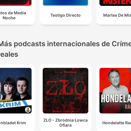
atos de Media
Testigo Directo
Martes De Mis
Noche
Más podcasts internacionales de Crím
reales
ZŁO - Zbrodnia Łowca
onbladet Krim
Hondelatte Ra
Ofiara