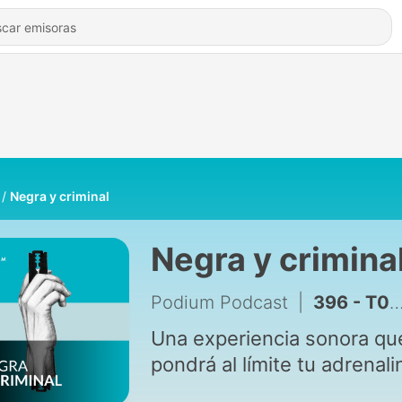
Negra y criminal
Negra y crimina
Podium Podcast
|
396 - T05E09 - Caso real: Ed Kemper (La decisión)
Una experiencia sonora qu
pondrá al límite tu adrenali