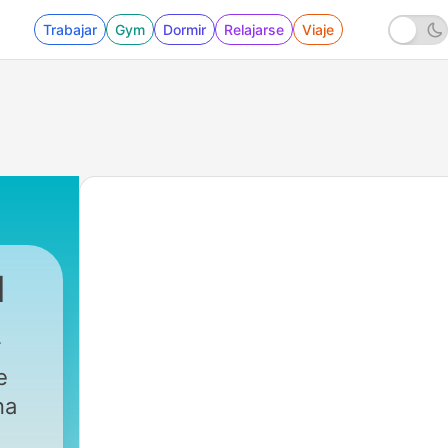
Trabajar
Gym
Dormir
Relajarse
Viaje
l
e
na