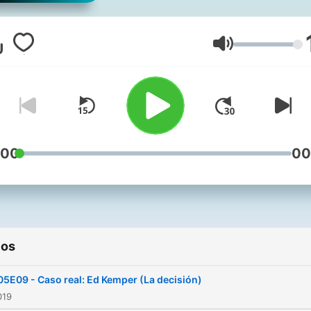
Volumen
:00
00
ios
05E09 - Caso real: Ed Kemper (La decisión)
019