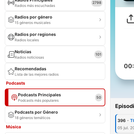
2798
Radios más escuchadas
Radios por género
15 géneros musicales
Radios por regiones
Radios locales
Noticias
101
Radios noticiosas
00
Recomendadas
Lista de las mejores radios
Podcasts
Podcasts Principales
50
Podcasts más populares
Episod
Podcasts por Género
18 géneros temáticos
-
396
T
Música
05 jul. 2