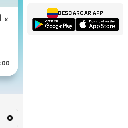
DESCARGAR APP
1
x
:00