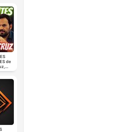
TES
ES de
uz,
iente
S