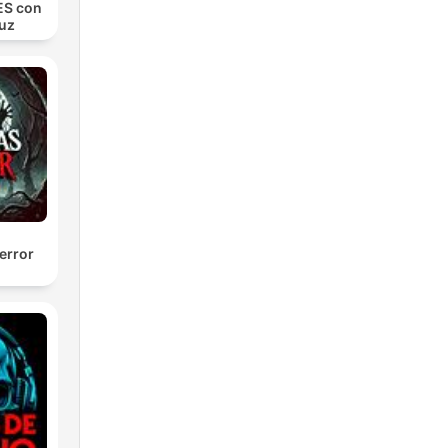
S con
uz
error