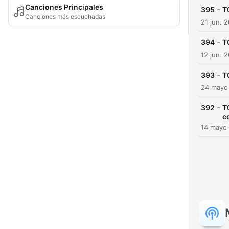
Canciones Principales
-
395
T
Canciones más escuchadas
21 jun. 
-
394
T
12 jun. 
-
393
T
24 mayo
-
392
T
c
14 mayo