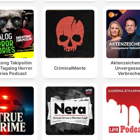
ong Takipsilim
Aktenzeiche
 Tagalog Horror
CriminalMente
Unvergess
ries Podcast
Verbrech