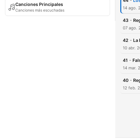
-
44
Los
Canciones Principales
14 ago. 
Canciones más escuchadas
-
43
Re
07 ago. 
-
42
La 
10 abr. 
-
41
Fal
14 mar. 
-
40
Reg
12 feb. 