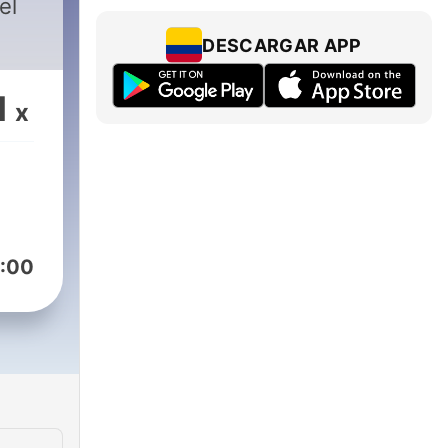
el
DESCARGAR APP
1
x
:00