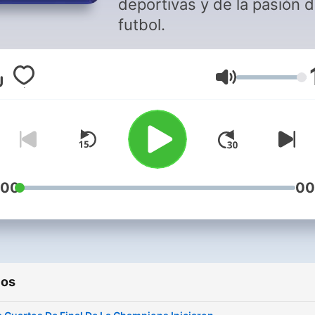
deportivas y de la pasión d
futbol.
Volumen
:00
00
ios