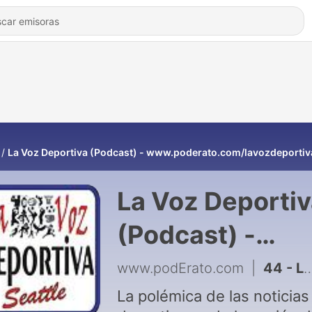
La Voz Deportiva (Podcast) - www.poderato.com/lavozdeportiv
La Voz Deporti
(Podcast) -
www.poderato.
www.podErato.com
|
44 - Los Cuartos De Final De La Champions Iniciaron
La polémica de las noticias