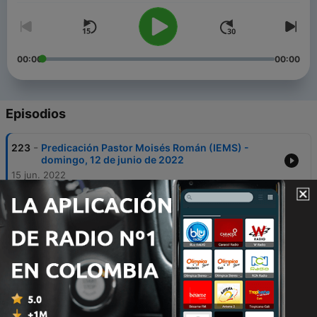
00:00
00:00
Episodios
-
223
Predicación Pastor Moisés Román (IEMS) -
domingo, 12 de junio de 2022
15 jun. 2022
-
222
Estudio Bíblico sobre el Salmo 70 - Pastor
Moisés Román (IEMS) - martes, 7 de junio de
2022
10 jun. 2022
-
221
Predicación Pastor Moisés Román (IEMS) -
domingo, 5 de junio de 2022
08 jun. 2022