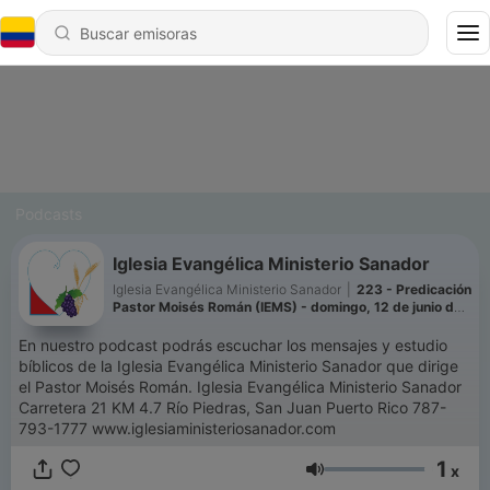
Podcasts
Iglesia Evangélica Ministerio Sanador
Iglesia Evangélica Ministerio Sanador
|
223 - Predicación
Pastor Moisés Román (IEMS) - domingo, 12 de junio de
2022
En nuestro podcast podrás escuchar los mensajes y estudio
bíblicos de la Iglesia Evangélica Ministerio Sanador que dirige
el Pastor Moisés Román. Iglesia Evangélica Ministerio Sanador
Carretera 21 KM 4.7 Río Piedras, San Juan Puerto Rico 787-
793-1777 www.iglesiaministeriosanador.com
1
x
Volumen