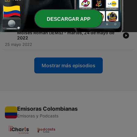
-
220
Predicación Pastor Moisés Román (IEMS) -
domingo, 29 de mayo de 2022
31 mayo 2022
DESCARGAR APP
-
219
Estudio Bíblico sobre el Salmo 56 - Pastor
Moisés Román (IEMS) - martes, 24 de mayo de
2022
25 mayo 2022
Mostrar más episodios
Emisoras Colombianas
Emisoras y Podcasts