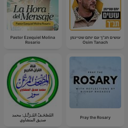
Pastor Ezequiel Molina
עושים תנ"ך עם יותם שטיינמן
Rosario
Osim Tanach
المُصْحَـفْ المُـرَتَّـل: محمد
Pray the Rosary
صديق المنشاوي