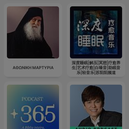
深度睡眠|解压|冥想|疗愈养
ΑΘΩΝΙΚΗ ΜΑΡΤΥΡΙΑ
生|艺术疗愈|白噪音|助眠音
乐|轻音乐|苏阳阳频道