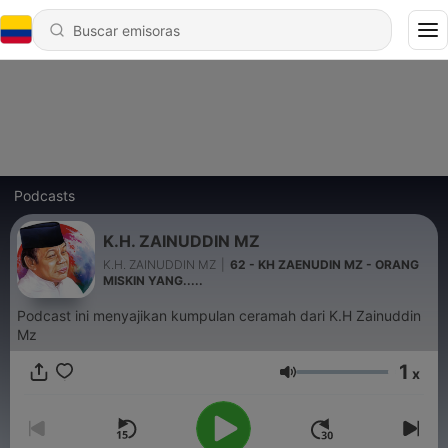
Podcasts
K.H. ZAINUDDIN MZ
K.H. ZAINUDDIN MZ
|
62 - KH ZAENUDIN MZ - ORANG
MISKIN YANG.....
Podcast ini menyajikan kumpulan ceramah dari K.H Zainuddin
Mz
1
x
Volumen