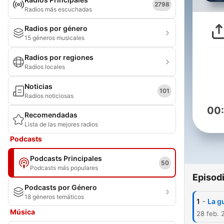
2798
Radios más escuchadas
Radios por género
15 géneros musicales
Radios por regiones
Radios locales
Noticias
101
Radios noticiosas
00
Recomendadas
Lista de las mejores radios
Podcasts
Podcasts Principales
50
Podcasts más populares
Episod
Podcasts por Género
18 géneros temáticos
-
1
La g
Música
28 feb. 