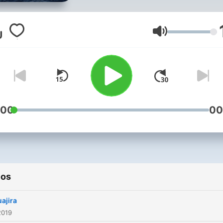
https://unsplash.com/@zei
Volumen
:00
00
ios
uajira
2019