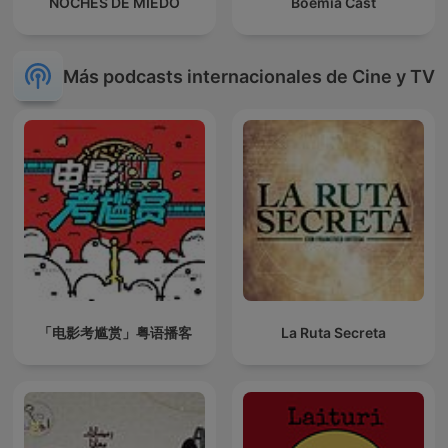
NOCHES DE MIEDO
Boêmia Cast
Más podcasts internacionales de Cine y TV
「电影考尴赏」粤语播客
La Ruta Secreta