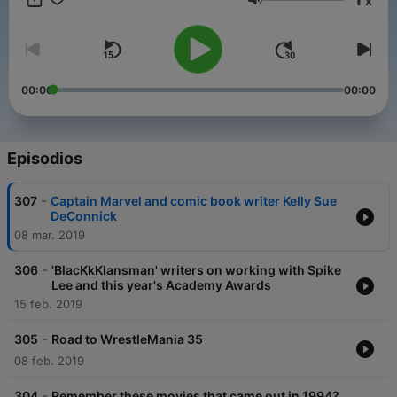
x
Volumen
00:00
00:00
Episodios
-
307
Captain Marvel and comic book writer Kelly Sue
DeConnick
08 mar. 2019
-
306
'BlacKkKlansman' writers on working with Spike
Lee and this year's Academy Awards
15 feb. 2019
-
305
Road to WrestleMania 35
08 feb. 2019
-
304
Remember these movies that came out in 1994?