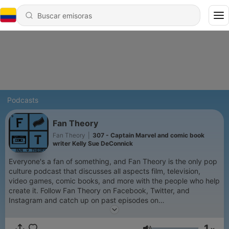
Podcasts
Fan Theory
Fan Theory
|
307 - Captain Marvel and comic book
writer Kelly Sue DeConnick
Everyone's a fan of something, and Fan Theory is the only pop
culture podcast that discusses all aspects film, television,
video games, comic books, and more with the people who help
create it. Follow Fan Theory on Facebook, Twitter, and
Instagram and catch up on past episodes on
APP.com/FanTheory.
1