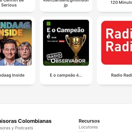
120 Minut
Serious
jp
ndaag Inside
E o campeão é...
Radio Rad
isoras Colombianas
Recursos
Locutores
soras y Podcasts