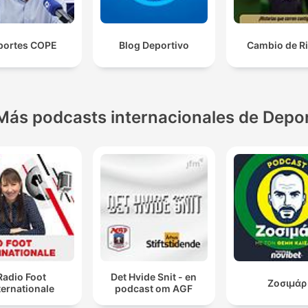
portes COPE
Blog Deportivo
Cambio de R
Más podcasts internacionales de Depo
Radio Foot
Det Hvide Snit - en
Ζοσιμάρ
ternationale
podcast om AGF