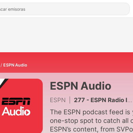
ESPN Audio
ESPN Audio
ESPN
|
277 - ESPN Radio Interview: Buster Olney, ESPN Baseball Insider & Baseball Tonight Podcast Host
The ESPN podcast feed is 
one-stop spot to catch all 
ESPN’s content, from SVPo