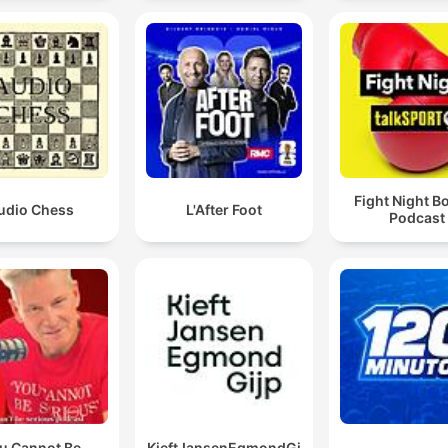
Fight Night B
udio Chess
L'After Foot
Podcast
u Cannot Be
KieftJansenEgmondGi