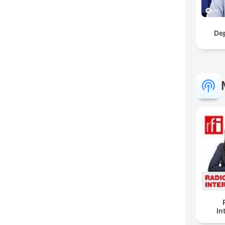
De
In