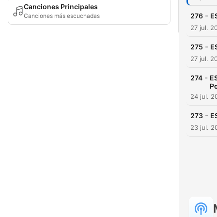
Canciones Principales
-
276
ES
Canciones más escuchadas
27 jul. 2
-
275
E
27 jul. 2
-
274
ES
P
24 jul. 
-
273
E
23 jul. 