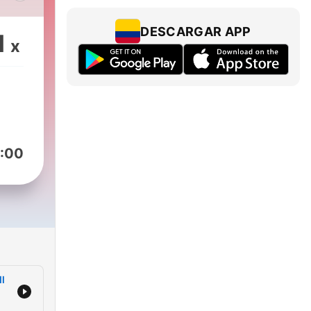
our
DESCARGAR APP
1
x
:00
ll