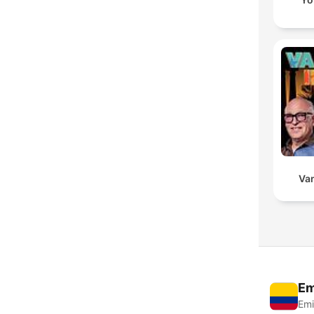
Va
Em
Emi