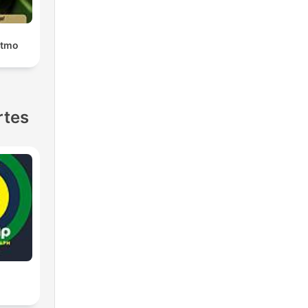
itmo
rtes