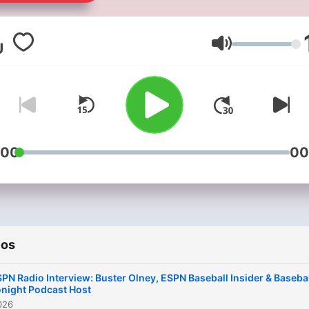
ESPN Daily to replays of y
favorite ESPN programs!
Follow along year round
Volumen
throughout the sports
calendar!
:00
00
ios
PN Radio Interview: Buster Olney, ESPN Baseball Insider & Baseba
night Podcast Host
2026