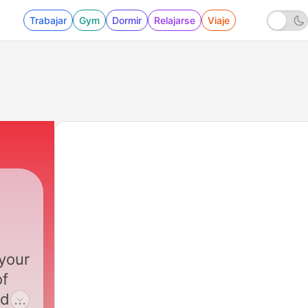
Trabajar
Gym
Dormir
Relajarse
Viaje
your
of
d to