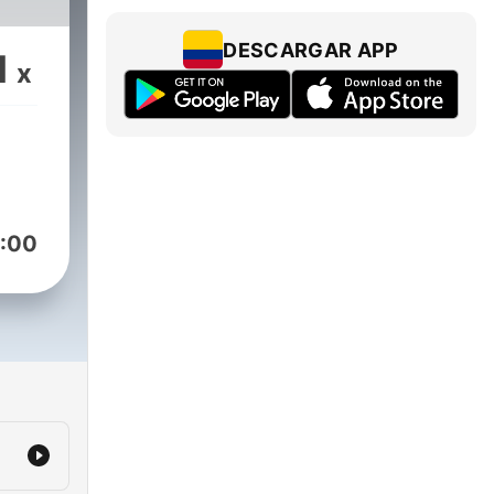
DESCARGAR APP
1
x
:00