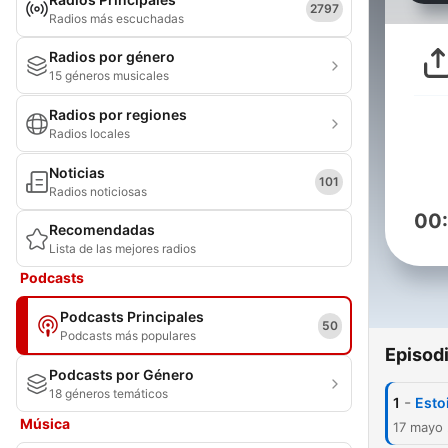
2797
Radios más escuchadas
Radios por género
15 géneros musicales
Radios por regiones
Radios locales
Noticias
101
Radios noticiosas
00
Recomendadas
Lista de las mejores radios
Podcasts
Podcasts Principales
50
Podcasts más populares
Episod
Podcasts por Género
18 géneros temáticos
-
1
Esto
Música
17 mayo