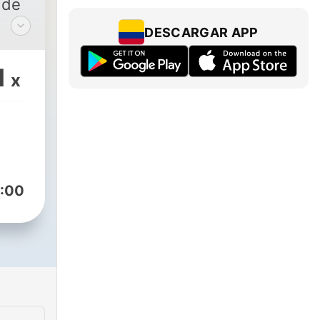
 de
DESCARGAR APP
vida,
a
1
x
ara
:00