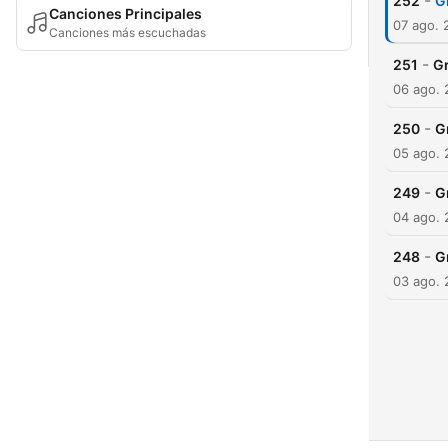
-
252
G
Canciones Principales
07 ago. 
Canciones más escuchadas
-
251
Gr
06 ago.
-
250
G
05 ago.
-
249
G
04 ago.
-
248
G
03 ago.