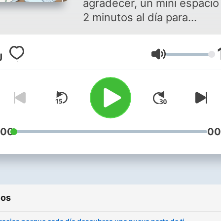
agradecer, un mini espacio
2 minutos al día para
reconectar contigo, con la 
y con todo lo bonito que y
Volumen
tienes. Aquí celebramos lo
cotidiano, lo mágico, y lo
simple… cada episodio es
como una notita de amor p
tu alma, con reflexiones
suaves, afirmaciones, y
:00
00
mensajes que te ayudan a
conectar con la gratitud.
Porque cuando agradeces,
todo se transforma.
ios