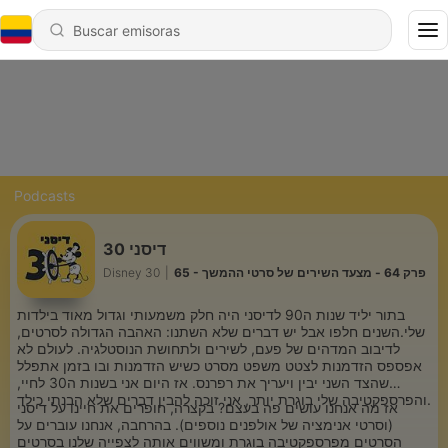
Podcasts
דיסני 30
65 - פרק 64 - מצעד השירים של סרטי ההמשך
|
Disney 30
בתור יליד שנות ה90 לדיסני היה חלק משמעותי וגדול מאוד בילדות
שלי.השנים חלפו אבל יש דברים שלא השתנו: האהבה הגדולה לסרטים,
לדיבוב המדהים של פעם, לשירים ולתחושת הנוסטלגיה. לעולם לא
אפספס הזדמנות לצטט משפט מסרט כשיש הזדמנות ובו בזמן אתפלל
שהצד השני יבין ויעריך את רפרנס. אז היום אני בשנות ה30 לחיי,
והפרספקטיבה שלי בוגרת יותר, אני זוכה להבין דברים שלא הבנתי כילד.
אז מה אנחנו עושים פה בעצם? בקצרה, חופרים את חיינו על דיסני
(וסרטי אנימציה של אולפנים נוספים). בהרחבה, אנחנו עוברים על
הסרטים מפרספקטיבה בוגרת ומשווים אותה לצפייה שלנו בסרטים