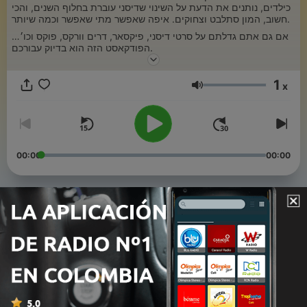
כילדים, נותנים את הדעת על השינוי שדיסני עוברת בחלוף השנים, והכי
חשוב, המון סתלבט וצחוקים. איפה שאפשר מתי שאפשר וכמה שיותר.
אם גם אתם גדלתם על סרטי דיסני, פיקסאר, דרים וורקס, פוקס וכו׳…
הפודקאסט הזה הוא בדיוק עבורכם.
1
x
Volumen
00:00
00:00
Episodios
-
פרק 64 - מצעד השירים של סרטי ההמשך
65
19 mayo 2026
-
פרק 63 - עוד פעם מלחמות
64
29 abr. 2026