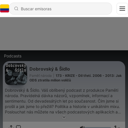
Podcasts
Dobrovský & Šídlo
Paměť národa
|
173 - KRIZE - Díl třetí. 2006 - 2013: Jak
ODS ztratila milion voličů
Dobrovský & Šídlo. Váš oblíbený podcast z produkce Paměti
národa. Pravidelná dávka názorů, vzpomínek, informací a
sentimentu. Od devadesátých let po současnost. Čím jsme si
prošli a jak jsme to přežili? Politika a historie v unikátním mixu.
Poslouchat nás můžete na všech podcastových aplikacích a
také na magazin.pametnaroda.cz.
1