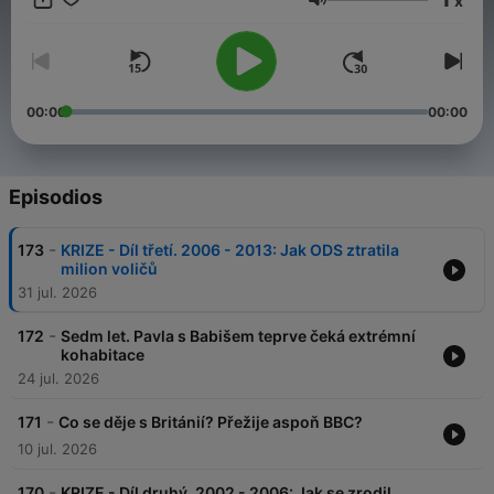
x
Už více jak čtyři roky se s vámi pravidelně potkáváme v
Volumen
podcastu Dobrovský & Šídlo. Děláme ho, protože nás baví. A
protože věříme, že má smysl mluvit o tom, co bylo – i o tom, co
se děje teď. Teď je čas na další krok – Dobrovský & Šídlo
částečně přechází na HeroHero. Najdete tam celé, delší
epizody a bonusový obsah. A hlavně – budete u toho s námi.
00:00
00:00
Vaší podpory si velice vážíme. Děkujeme. 💙 🔗
herohero.co/dobrovskysidlo
Episodios
-
173
KRIZE - Díl třetí. 2006 - 2013: Jak ODS ztratila
milion voličů
31 jul. 2026
-
172
Sedm let. Pavla s Babišem teprve čeká extrémní
kohabitace
24 jul. 2026
-
171
Co se děje s Británií? Přežije aspoň BBC?
10 jul. 2026
-
170
KRIZE - Díl druhý. 2002 - 2006: Jak se zrodil