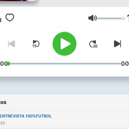
Volumen
:00
00
ios
 ENTREVISTA 100%FUTBOL
020