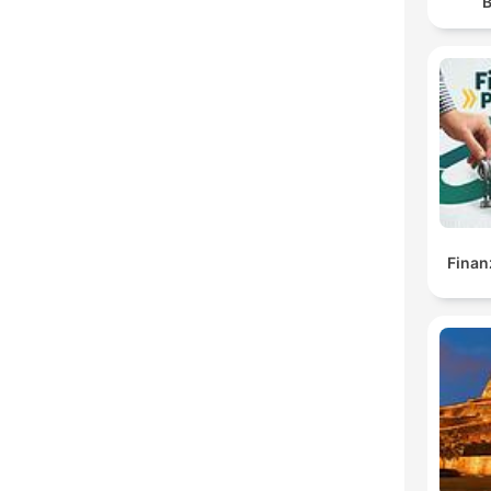
B
Finan