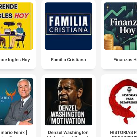
nde Ingles Hoy
Familia Cristiana
Finanzas H
nario Fenix |
Denzel Washington
HISTORIAS 