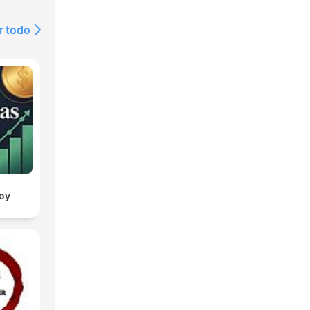
r todo
oy