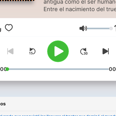
antigua como el ser human
Entre el nacimiento del tr
y la explosión del comercio
online han pasado miles d
Volumen
años. Y por el camino se h
producido infinidad de
historias que queremos co
en elEconomista porque n
ayudan a comprender cóm
hemos llegado hasta aquí.
:00
00
ios