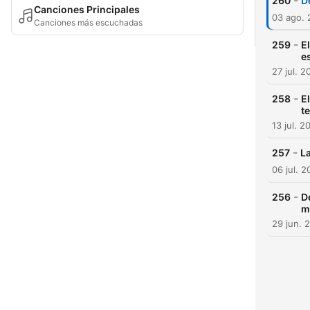
-
260
D
Canciones Principales
03 ago.
Canciones más escuchadas
-
259
E
e
27 jul. 2
-
258
E
t
13 jul. 2
-
257
La
06 jul. 
-
256
D
m
29 jun. 