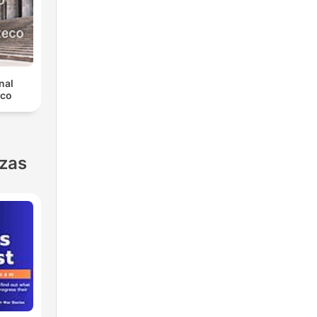
nal
eco
nzas