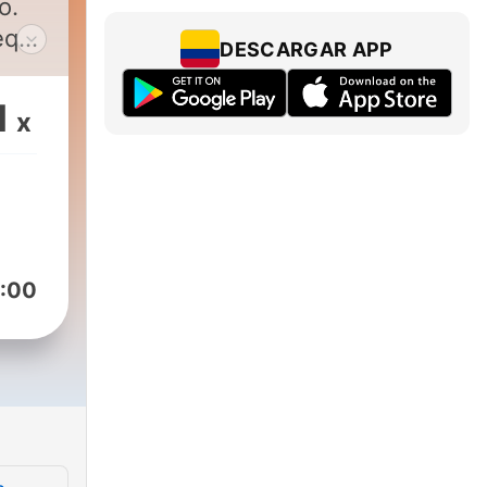
o.
ueque
DESCARGAR APP
e
1
x
an
ntar
os
o
:00