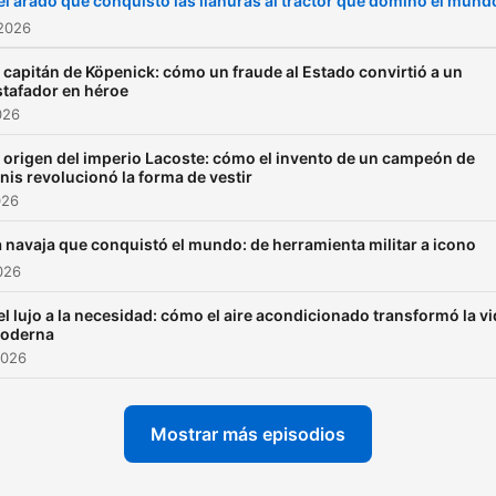
el arado que conquistó las llanuras al tractor que dominó el mund
 2026
l capitán de Köpenick: cómo un fraude al Estado convirtió a un
stafador en héroe
026
l origen del imperio Lacoste: cómo el invento de un campeón de
enis revolucionó la forma de vestir
026
 navaja que conquistó el mundo: de herramienta militar a icono
2026
el lujo a la necesidad: cómo el aire acondicionado transformó la v
oderna
2026
Mostrar más episodios