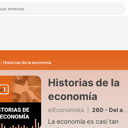
Historias de la economía
Historias de la
economía
elEconomista
|
260 - Del arado que conquistó las llanuras al tractor que dominó el mundo
La economía es casi tan