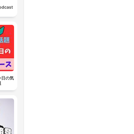
odcast
今日の気
題