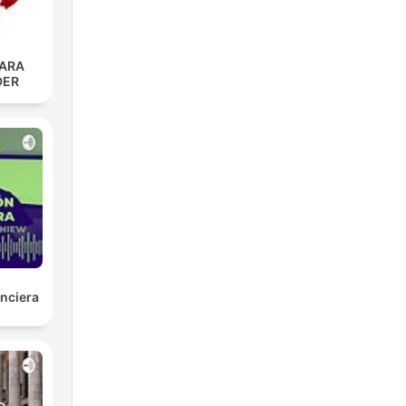
PARA
DER
nciera