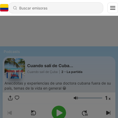
Podcasts
Cuando salí de Cuba...
Cuando salí de Çuba
|
2 - La partida
Anecdotas y experiencias de una doctora cubana fuera de su
país, temas de la vida en general 😁
1
x
Volumen