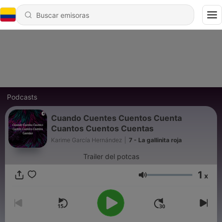
Podcasts
Cuando Cuentes Cuentos Cuenta
Cuantos Cuentos Cuentas
Karime García Hernández
|
7 - La gallinita roja
Trailer del potcas
1
x
Volumen