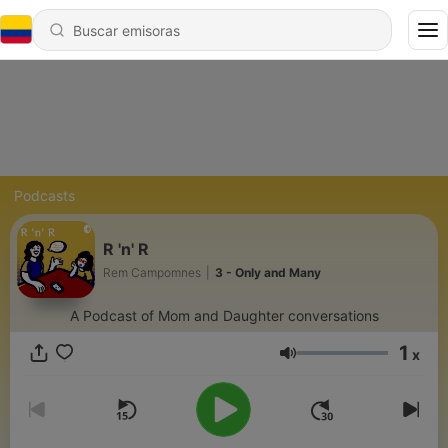
Podcasts
R 'n' R
Rem Campomnes
|
3 - Only and Many
A Podcast of Mom and Daughter conversations
1
x
Volumen