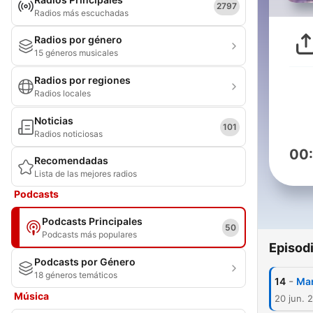
2797
Radios más escuchadas
Radios por género
15 géneros musicales
Radios por regiones
Radios locales
Noticias
101
Radios noticiosas
00
Recomendadas
Lista de las mejores radios
Podcasts
Podcasts Principales
50
Podcasts más populares
Episod
Podcasts por Género
18 géneros temáticos
-
14
Ma
Música
20 jun. 