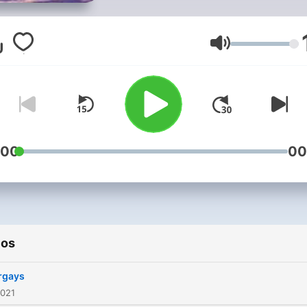
Volumen
:00
00
ios
rgays
2021