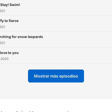
! Stay! Swim!
2021
ffy to fierce
2021
rching for snow leopards
2021
love to you
 2020
Mostrar más episodios