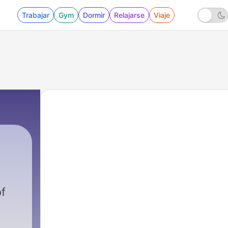
Trabajar
Gym
Dormir
Relajarse
Viaje
f