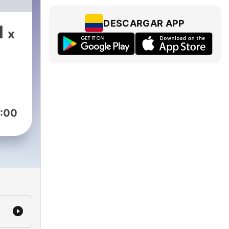
DESCARGAR APP
1
x
:00