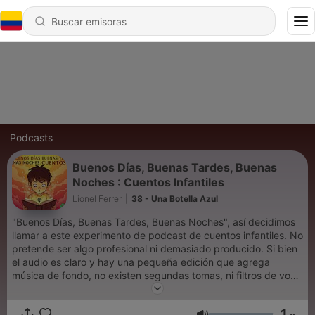
Podcasts
Buenos Días, Buenas Tardes, Buenas
Noches : Cuentos Infantiles
Lionel Ferrer
|
38 - Una Botella Azul
"Buenos Días, Buenas Tardes, Buenas Noches", así decidimos
llamar a este experimento de podcast de cuentos infantiles. No
pretende ser algo profesional ni demasiado producido. Si bien
el audio es claro y hay una pequeña edición que agrega
música de fondo, no existen segundas tomas, ni filtros de voz,
ni nada sofisticado. La esencia de este proyecto es compartir
nuestras lecturas diarias de forma natural y genuina, tal como
1