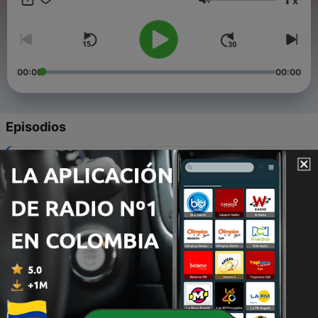
x
ocurre en cualquier casa. Esperamos que disfruten de este
Volumen
pedacito de nuestro mundo. Publicamos nuevos episodios los
Viernes a las 10a.m (hora Uruguay / GMT -3)
00:00
00:00
Episodios
-
38
Una Botella Azul
28 jun. 2026
-
37
Merelde y Paco
28 jun. 2026
-
36
Gato Blanco Gato Negro
28 jun. 2026
-
35
Amadeo y su Sombrero
07 mayo 2026