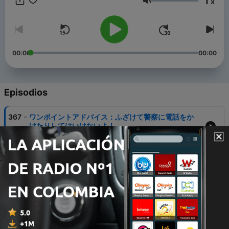
1
x
週月・金配信です。 事件簿の特集は 毎週水配信です。 ワンポイ
Volumen
ントアドバイス 毎週日配信です。 ＃ベビーバス ＃babybus
＃おやすみ ＃朗読 ＃読み聞かせ ＃探偵 ＃推理 ＃教育
＃子供向け ＃ポッドキャスト ＃オーディオブック
00:00
00:00
Episodios
-
367
ワンポイントアドバイス：ふざけて警察に電話をか
けたりしてはいけないよ！
06 dic. 2024
-
366
ワンポイントアドバイス：デコボコしている地面は
ゆっくり歩くんだよ！
04 dic. 2024
-
365
ワンポイントアドバイス：先の尖った物を持って歩
き回ったりしてはいけないよ！
02 dic. 2024