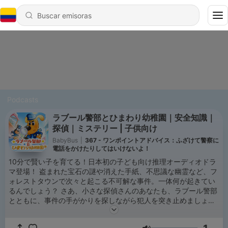
Podcasts
ラブール警部とひまわり幼稚園｜安全知識｜
探偵｜ミステリー | 子供向け
BabyBus
|
367 - ワンポイントアドバイス：ふざけて警察に
電話をかけたりしてはいけないよ！
10分で賢い子を育てる！日本初の子ども向け推理オーディオドラ
マ登場！ 盗まれた宝石の謎や消えた手紙、不思議な幽霊など、フ
ォレストタウンで次々と起こる不可解な事件。一体何が起きてい
るんでしょう？ さあ、小さな探偵さんのあなたも、ラブール警部
とともに、事件の手がかりを探しながら犯人を突き止めましょ
う！ そして、ハラハラドキドキする展開を楽しみながら、自分を
守る安全知識も身に付けますよ！ワン！ ラブール警部の事件簿 毎