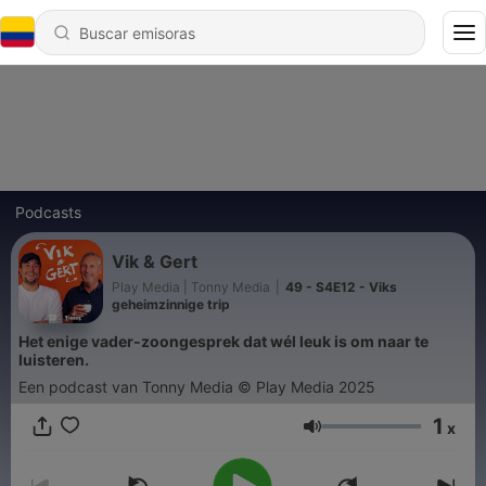
Podcasts
Vik & Gert
Play Media | Tonny Media
|
49 - S4E12 - Viks
geheimzinnige trip
Het enige vader-zoongesprek dat wél leuk is om naar te
luisteren.
Een podcast van Tonny Media © Play Media 2025
1
x
Volumen