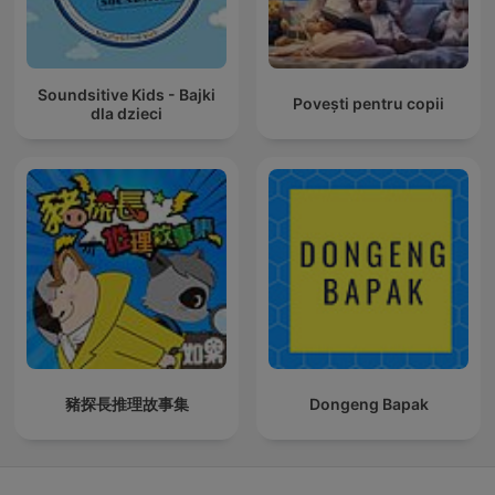
Soundsitive Kids - Bajki
Povești pentru copii
dla dzieci
豬探長推理故事集
Dongeng Bapak