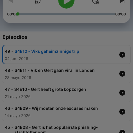
00:00
00:00
Episodios
-
49
S4E12 - Viks geheimzinnige trip
04 jun. 2026
-
48
S4E11 - Vik en Gert gaan viral in Londen
28 mayo 2026
-
47
S4E10 - Gert heeft grote kopzorgen
21 mayo 2026
-
46
S4E09 - Wij moeten onze excuses maken
14 mayo 2026
-
45
S4E08 - Gert is het populairste phishing-
slachtoffer ooit