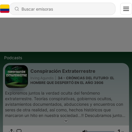
Podcasts
Conspiración Extraterrestre
Irving Agundis
|
34 - CRÓNICAS DEL FUTURO: EL
HOMBRE QUE DESPERTÓ EN EL AÑO 3906
Exploremos juntos la verdad oculta del fenómeno
extraterrestre. Teorías conspirativas, gobiernos ocultos,
avistamientos documentados, abducciones y encuentros con
seres de otra realidad, así como, hechos históricos que
marcaron un hito en nuestra sociedad...!! Descubramos juntos
los enigmas que encierra esta... Conspiración Extraterrestre...
🛸👽
1