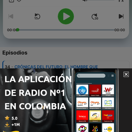
x
Volumen
00:00
00:00
Episodios
-
34
CRÓNICAS DEL FUTURO: EL HOMBRE QUE
DESPERTÓ EN EL AÑO 3906
30 jun. 2026
-
33
El Caso Walton: La Abducción que Dividió al
Mundo
09 jun. 2026
-
32
La Antártida: El Secreto Prohibido
02 jun. 2026
-
31
Registros Imposibles del Pasado