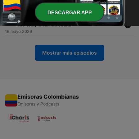
26 mayo 2026
DESCARGAR APP
-
30
No es desclasificación… es control: científicos
muertos y la verdad oculta
19 mayo 2026
Mostrar más episodios
Emisoras Colombianas
Emisoras y Podcasts