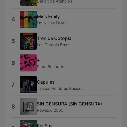
Déficit de Atención
Miss Emily
4
Emily Has Fallen
Tren de Cotopla
5
Los Cotopla Boyz
+
6
Pepe Bocadillo
Capules
7
Típicos Hombres Básicos
SIN CENSURA (SIN CENSURA)
8
RowexX_2005
Kei Soy