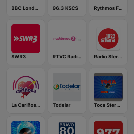
BBC London
96.3 KSCS
Rythmos FM - Ρυθμος 94.9
SWR3
RTVC Radiónica 3
Radio Sfera 102.2 FM
La Cariñosa Armenia
Todelar
Toca Stereo 99.5 FM