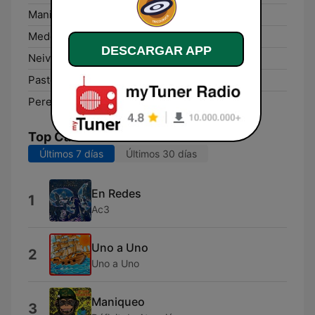
Manizales:
Online
Medellín:
Online
DESCARGAR APP
Neiva:
Online
Pasto:
Online
Pereira:
Online
Top Canciones
Últimos 7 días
Últimos 30 días
En Redes
1
Ac3
Uno a Uno
2
Uno a Uno
Maniqueo
3