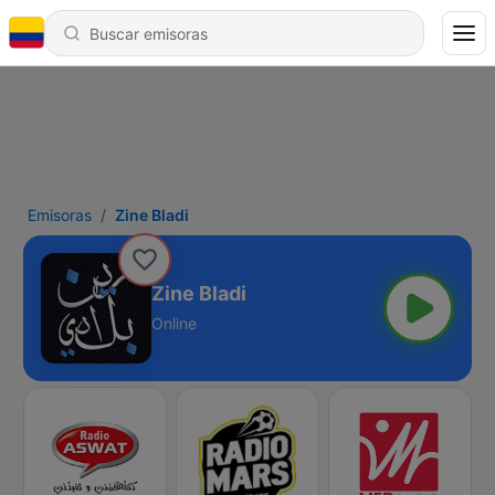
Emisoras
Zine Bladi
Zine Bladi
Online