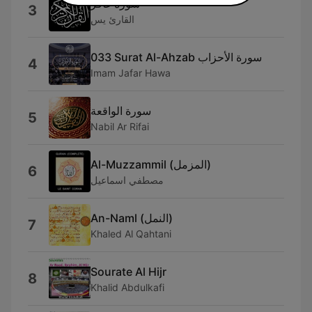
سورة غافر
3
القارئ يس
033 Surat Al-Ahzab سورة الأحزاب
4
Imam Jafar Hawa
سورة الواقعة
5
Nabil Ar Rifai
Al-Muzzammil (المزمل)
6
مصطفي اسماعيل
An-Naml (النمل)
7
Khaled Al Qahtani
Sourate Al Hijr
8
Khalid Abdulkafi