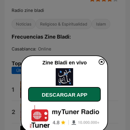
Radio zine bladi
Noticias
Religioso & Espiritualidad
Islam
Frecuencias Zine Bladi:
Casablanca:
Online
Zine Bladi en vivo
Top Canciones
Últimos 7 días
Últimos 30 días
Zine Bladi
1
Yazid
DESCARGAR APP
Sourate Al Infitar
2
Dawood Hamza