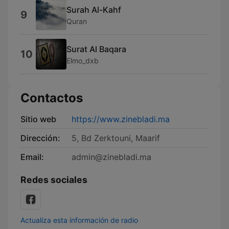
Surah Al-Kahf
9
Quran
Surat Al Baqara
10
Elmo_dxb
Contactos
Sitio web
https://www.zinebladi.ma
Dirección:
5, Bd Zerktouni, Maarif
Email:
admin@zinebladi.ma
Redes sociales
Actualiza esta información de radio