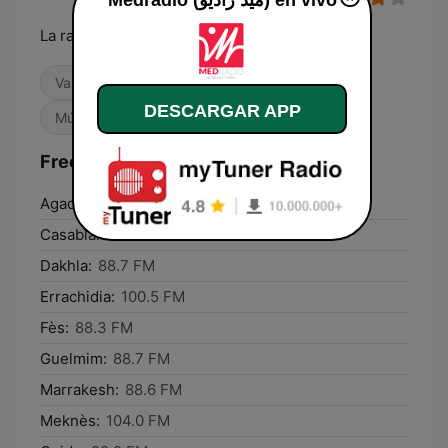
Medradio (ميد راديو) en vivo
La radio qui m'aide!
Variado
Contemporánea para adultos
DESCARGAR APP
Músicas del mundo
Frecuencias Medradio (ميد راديو):
Agadir:
89.3 FM
Casablanca:
88.2 FM
Dakhla:
88.7 FM
Errachidia:
100.5 FM
Fès:
88.3 FM
Guelmim:
88.7 FM
Marrakesh:
88.6 FM
Meknès:
104.0 FM