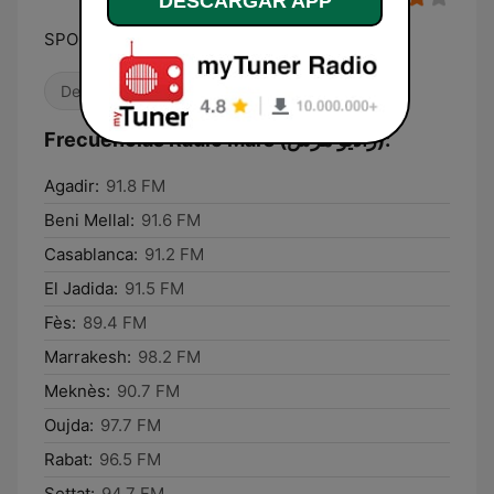
DESCARGAR APP
SPORT'N'MUSIC
Deportes
Locales
Músicas del mundo
Frecuencias Radio Mars (راديو مرس):
Agadir:
91.8 FM
Beni Mellal:
91.6 FM
Casablanca:
91.2 FM
El Jadida:
91.5 FM
Fès:
89.4 FM
Marrakesh:
98.2 FM
Meknès:
90.7 FM
Oujda:
97.7 FM
Rabat:
96.5 FM
Settat:
94.7 FM