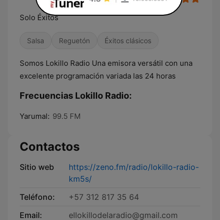
Solo Éxitos
Salsa
Reguetón
Éxitos clásicos
Somos Lokillo Radio Una emisora versátil con una
excelente programación variada las 24 horas
Frecuencias Lokillo Radio:
Yarumal:
99.5 FM
Contactos
Sitio web
https://zeno.fm/radio/lokillo-radio-
km5s/
Teléfono:
+57 312 817 35 64
Email:
ellokillodelaradio@gmail.com