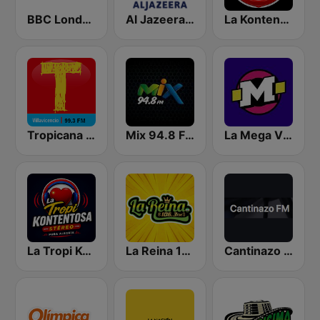
BBC London
Al Jazeera Arabic (قناة الجزيرة)
La Kontentosa Stèreo
Tropicana Villavicencio 99.3 FM
Mix 94.8 FM Neiva
La Mega Villavicencio
La Tropi Kontentosa
La Reina 106.3 FM
Cantinazo FM