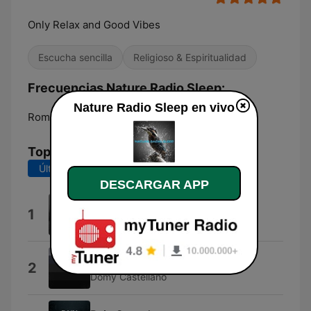
Only Relax and Good Vibes
Escucha sencilla
Religioso & Espiritualidad
Frecuencias Nature Radio Sleep:
Nature Radio Sleep en vivo
Rome:
Online
Top Canciones
Últimos 7 días
Últimos 30 días
DESCARGAR APP
Thunderstorms Sounds
1
Rain and Thunder
Pléiades
2
Domy Castellano