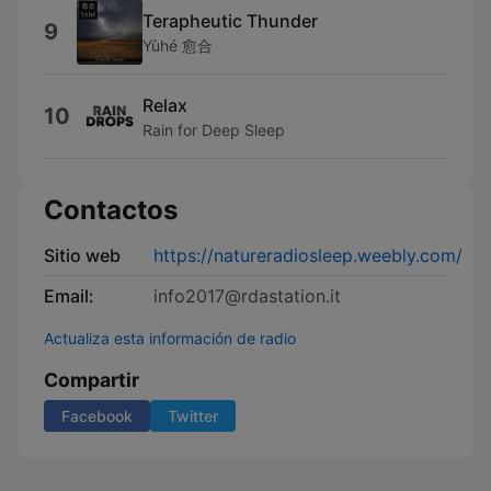
Terapheutic Thunder
9
Yùhé 愈合
Relax
10
Rain for Deep Sleep
Contactos
Sitio web
https://natureradiosleep.weebly.com/
Email:
info2017@rdastation.it
Actualiza esta información de radio
Compartir
Facebook
Twitter