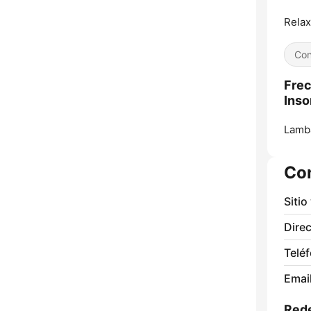
Relax
Con
Frec
Inso
Lamb
Co
Sitio
Direc
Telé
Email
Rede