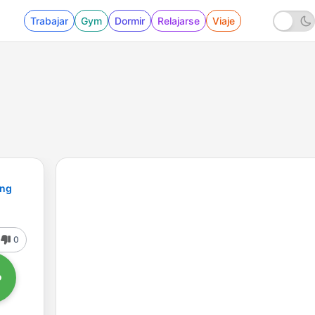
Trabajar
Gym
Dormir
Relajarse
Viaje
ing
0