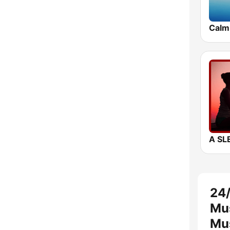
Calm
24/
Mus
Mus