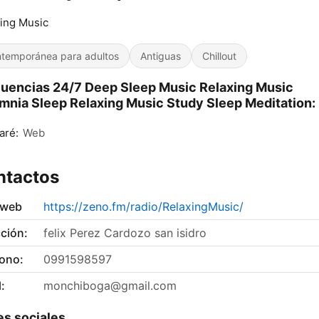
ing Music
temporánea para adultos
Antiguas
Chillout
uencias 24/7 Deep Sleep Music Relaxing Music
mnia Sleep Relaxing Music Study Sleep Meditation:
aré:
Web
ntactos
 web
https://zeno.fm/radio/RelaxingMusic/
ción:
felix Perez Cardozo san isidro
fono:
0991598597
:
monchiboga@gmail.com
s sociales