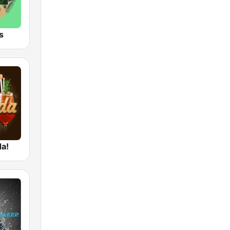
s
da!