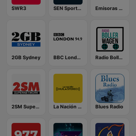
SWR3
SEN Sports 1116 AM
Emisoras Paraguay 106.1 FM
2GB Sydney
BBC London
Radio Bollerwagen
2SM Super Radio
La Nación Huila Stereo
Blues Radio