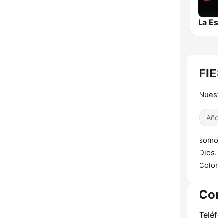
FIE
Nuest
Año
somos
Dios.
Colo
Co
Telé