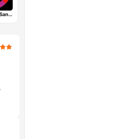
Viejoteca La Santisima
e