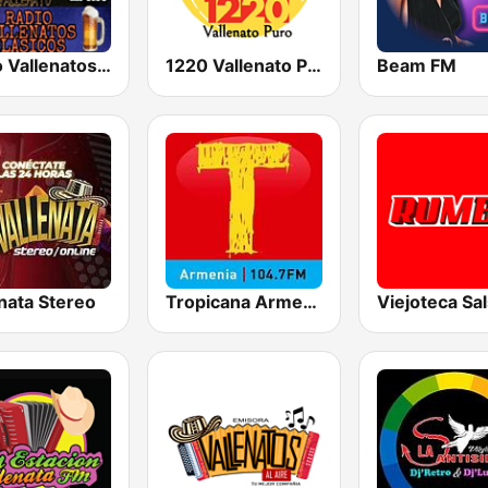
Radio Vallenatos Clásicos
1220 Vallenato Puro
Beam FM
nata Stereo
Tropicana Armenia