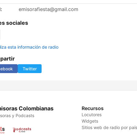
:
emisorafiesta@gmail.com
s sociales
liza esta información de radio
artir
cebook
Twitter
isoras Colombianas
Recursos
Locutores
soras y Podcasts
Widgets
Sitios web de radio por paí