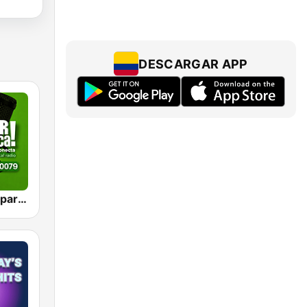
DESCARGAR APP
VIEJOTECA "para Beber y Gozar"