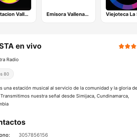
La Estacion Vallenata FM
Emisora Vallenatos Al Aire
STA en vivo
ra Radio
s 80
 una estación musical al servicio de la comunidad y la gloria d
 Transmitimos nuestra señal desde Simijaca, Cundinamarca,
mbia
ntactos
fono:
3057856156