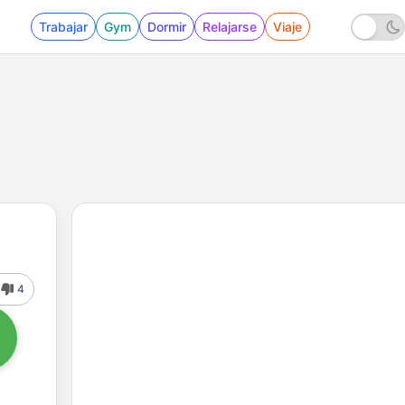
Trabajar
Gym
Dormir
Relajarse
Viaje
4