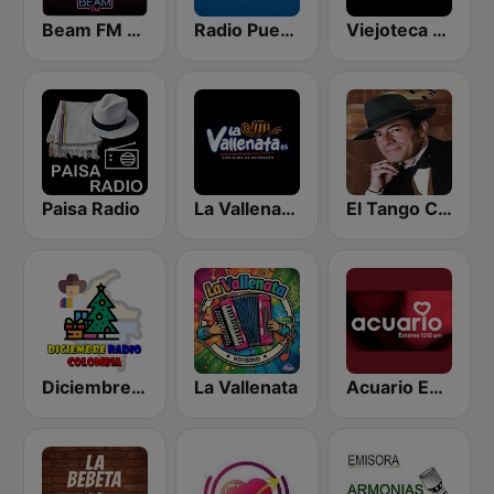
Beam FM - Adult Hits
Radio Pueblito
Viejoteca Rumba y Recuerdo.
Paisa Radio
La Vallenata Es
El Tango Criollo
Diciembre Radio Colombia
La Vallenata
Acuario Estereo